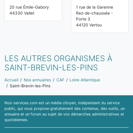
20 rue Émile-Gabory
1 rue de la Garenne
44330 Vallet
Rez-de-chaussée -
Porte 3
44120 Vertou
LES AUTRES ORGANISMES À
SAINT-BREVIN-LES-PINS
Vous êtes ici:
Accueil
Nos annuaires
CAF
Loire-Atlantique
Saint-Brevin-les-Pins
Nos-services.com est un média citoyen, indépendant du service
public, qui vous propose gratuitement des contenus, des outils, un
annuaire et un forum au sujet de vos démarches administratives et
quotidiennes.