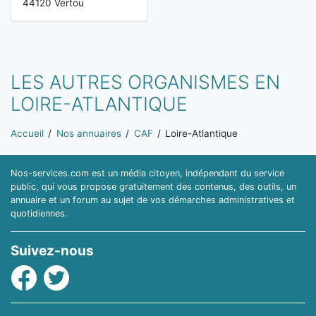
44120 Vertou
LES AUTRES ORGANISMES EN
LOIRE-ATLANTIQUE
Vous êtes ici:
Accueil
Nos annuaires
CAF
Loire-Atlantique
Nos-services.com est un média citoyen, indépendant du service
public, qui vous propose gratuitement des contenus, des outils, un
annuaire et un forum au sujet de vos démarches administratives et
quotidiennes.
Suivez-nous
Facebook
Twitter