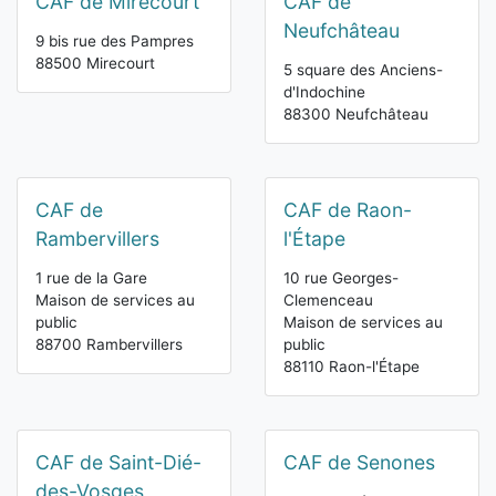
CAF de Mirecourt
CAF de
Neufchâteau
9 bis rue des Pampres
88500 Mirecourt
5 square des Anciens-
d'Indochine
88300 Neufchâteau
CAF de
CAF de Raon-
Rambervillers
l'Étape
1 rue de la Gare
10 rue Georges-
Maison de services au
Clemenceau
public
Maison de services au
88700 Rambervillers
public
88110 Raon-l'Étape
CAF de Saint-Dié-
CAF de Senones
des-Vosges