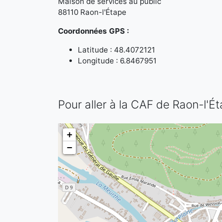
Maison de services au public
88110 Raon-l'Étape
Coordonnées GPS :
Latitude : 48.4072121
Longitude : 6.8467951
Pour aller à la CAF de Raon-l'É
+
−