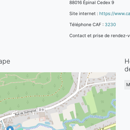
88016 Épinal Cedex 9
Site internet :
https://www.caf
Téléphone CAF :
3230
Contact et prise de rendez-vo
tape
H
d
M