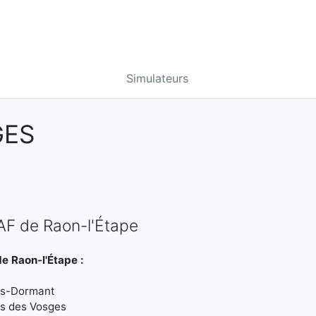
Simulateurs
GES
AF de Raon-l'Étape
e Raon-l'Étape :
ois-Dormant
les des Vosges