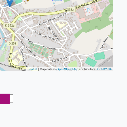
Leaflet
| Map data ©
OpenStreetMap
contributors,
CC-BY-SA