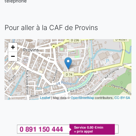
téléphone
Pour aller à la CAF de Provins
+
−
Leaflet
| Map data ©
OpenStreetMap
contributors,
CC-BY-SA