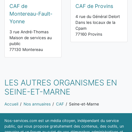
CAF de
CAF de Provins
Montereau-Fault-
4 rue du Général Delort
Yonne
Dans les locaux de la
Cpam
3 rue André-Thomas
77160 Provins
Maison de services au
public
77130 Montereau
LES AUTRES ORGANISMES EN
SEINE-ET-MARNE
Vous êtes ici:
Accueil
Nos annuaires
CAF
Seine-et-Marne
Nos-services.com est un média citoyen, indépendant du service
public, qui vous propose gratuitement des contenus, des outils, un
annuaire et un forum au sujet de vos démarches administratives et