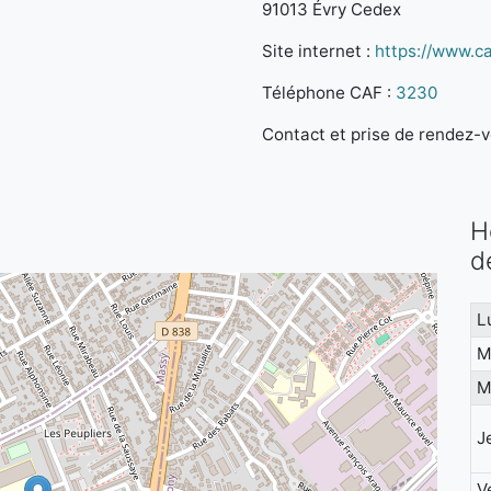
91013 Évry Cedex
Site internet :
https://www.caf
Téléphone CAF :
3230
Contact et prise de rendez-vo
H
d
L
M
M
J
V