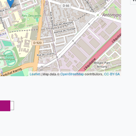
Leaflet
| Map data ©
OpenStreetMap
contributors,
CC-BY-SA