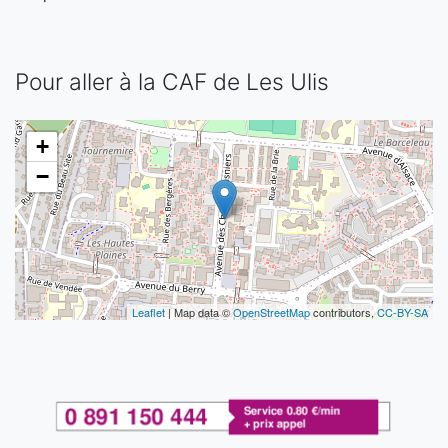
Pour aller à la CAF de Les Ulis
+
−
Leaflet
| Map data ©
OpenStreetMap
contributors,
CC-BY-SA