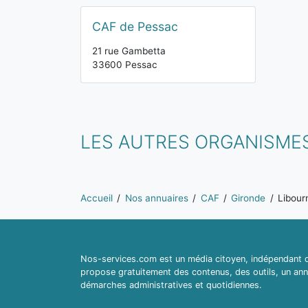
CAF de Pessac
21 rue Gambetta
33600 Pessac
LES AUTRES ORGANISMES
Vous êtes ici:
Accueil
Nos annuaires
CAF
Gironde
Libour
Nos-services.com est un média citoyen, indépendant du
propose gratuitement des contenus, des outils, un ann
démarches administratives et quotidiennes.