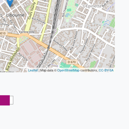
Leaflet
| Map data ©
OpenStreetMap
contributors,
CC-BY-SA