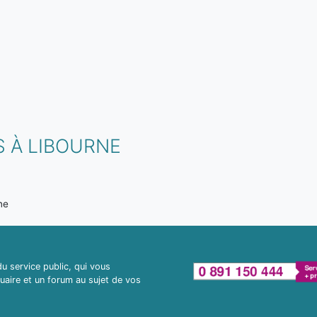
 À LIBOURNE
ne
 service public, qui vous
uaire et un forum au sujet de vos