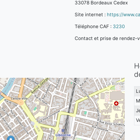
33078 Bordeaux Cedex
Site internet :
https://www.caf
Téléphone CAF :
3230
Contact et prise de rendez-vo
H
d
L
M
J
V