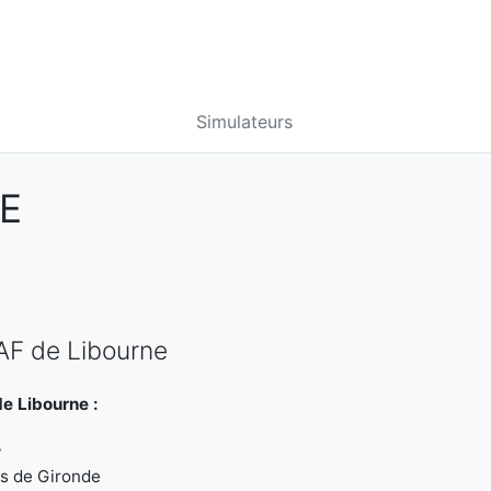
Simulateurs
E
AF de Libourne
e Libourne :
y
es de Gironde