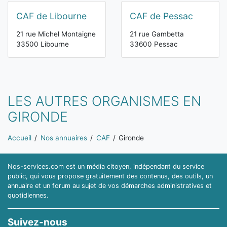
CAF de Libourne
CAF de Pessac
21 rue Michel Montaigne
21 rue Gambetta
33500 Libourne
33600 Pessac
LES AUTRES ORGANISMES EN
GIRONDE
Vous êtes ici:
Accueil
Nos annuaires
CAF
Gironde
Nos-services.com est un média citoyen, indépendant du service
public, qui vous propose gratuitement des contenus, des outils, un
annuaire et un forum au sujet de vos démarches administratives et
quotidiennes.
Suivez-nous