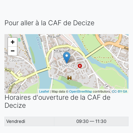
Pour aller à la CAF de Decize
+
−
Leaflet
| Map data ©
OpenStreetMap
contributors,
CC-BY-SA
Horaires d'ouverture de la CAF de
Decize
Vendredi
09:30 — 11:30