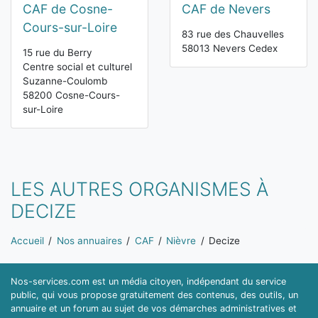
CAF de Cosne-
CAF de Nevers
Cours-sur-Loire
83 rue des Chauvelles
58013 Nevers Cedex
15 rue du Berry
Centre social et culturel
Suzanne-Coulomb
58200 Cosne-Cours-
sur-Loire
LES AUTRES ORGANISMES À
DECIZE
Vous êtes ici:
Accueil
Nos annuaires
CAF
Nièvre
Decize
Nos-services.com est un média citoyen, indépendant du service
public, qui vous propose gratuitement des contenus, des outils, un
annuaire et un forum au sujet de vos démarches administratives et