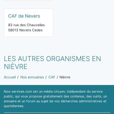
CAF de Nevers
83 rue des Chauvelles
58013 Nevers Cedex
LES AUTRES ORGANISMES EN
NIÈVRE
Vous êtes ici:
Accueil
Nos annuaires
CAF
Nièvre
Nos-services.com est un média citoyen, indépendant du service
public, qui vous propose gratuitement des contenus, des outils, un
annuaire et un forum au sujet de vos démarches administratives et
quotidiennes.