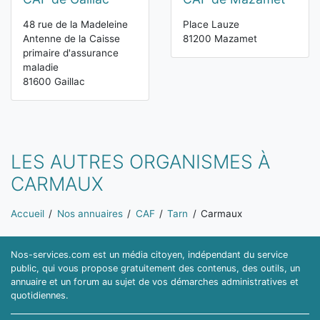
48 rue de la Madeleine
Place Lauze
Antenne de la Caisse
81200 Mazamet
primaire d'assurance
maladie
81600 Gaillac
LES AUTRES ORGANISMES À
CARMAUX
Vous êtes ici:
Accueil
Nos annuaires
CAF
Tarn
Carmaux
Nos-services.com est un média citoyen, indépendant du service
public, qui vous propose gratuitement des contenus, des outils, un
annuaire et un forum au sujet de vos démarches administratives et
quotidiennes.