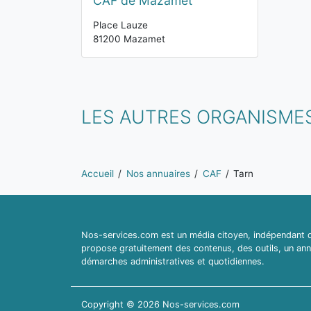
CAF de Mazamet
Place Lauze
81200 Mazamet
LES AUTRES ORGANISME
Vous êtes ici:
Accueil
Nos annuaires
CAF
Tarn
Nos-services.com est un média citoyen, indépendant du
propose gratuitement des contenus, des outils, un ann
démarches administratives et quotidiennes.
Copyright © 2026 Nos-services.com