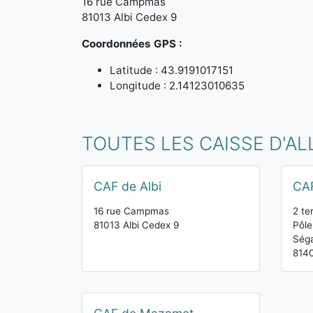
16 rue Campmas
81013 Albi Cedex 9
Coordonnées GPS :
Latitude : 43.9191017151
Longitude : 2.14123010635
TOUTES LES CAISSE D'AL
CAF de Albi
CA
16 rue Campmas
2 te
81013 Albi Cedex 9
Pôle
Ség
814