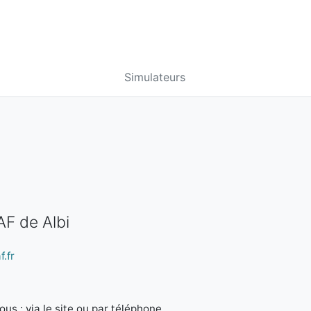
Simulateurs
AF de Albi
.fr
us : via le site ou par téléphone