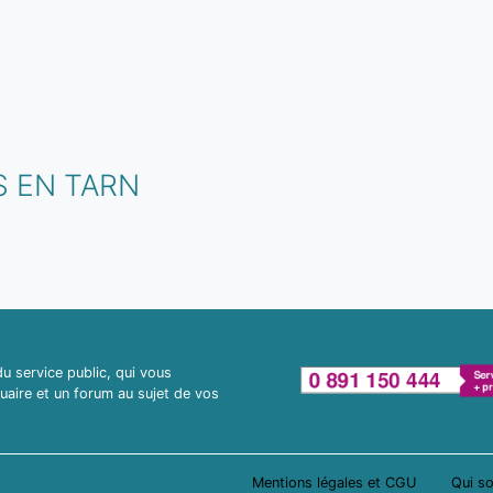
S EN TARN
 service public, qui vous
uaire et un forum au sujet de vos
Mentions légales et CGU
Qui s