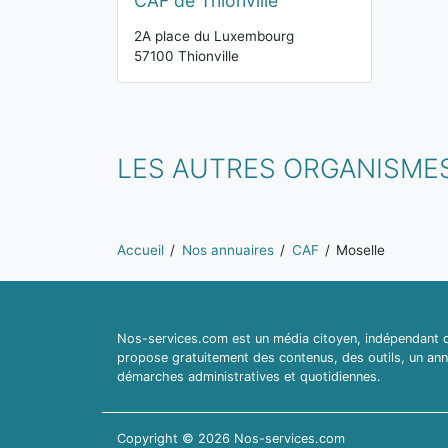
CAF de Thionville
2A place du Luxembourg
57100 Thionville
LES AUTRES ORGANISME
Vous êtes ici:
Accueil
Nos annuaires
CAF
Moselle
Nos-services.com est un média citoyen, indépendant du
propose gratuitement des contenus, des outils, un ann
démarches administratives et quotidiennes.
Copyright © 2026 Nos-services.com