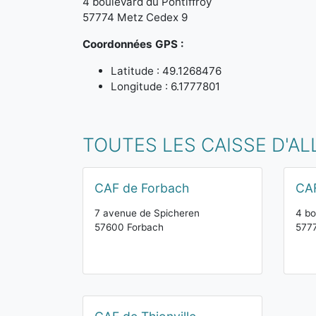
4 boulevard du Pontiffroy
57774 Metz Cedex 9
Coordonnées GPS :
Latitude : 49.1268476
Longitude : 6.1777801
TOUTES LES CAISSE D'A
CAF de Forbach
CA
7 avenue de Spicheren
4 bo
57600 Forbach
577