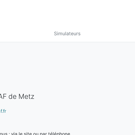
Simulateurs
CAF de Metz
.fr
us : via le site ou par téléphone