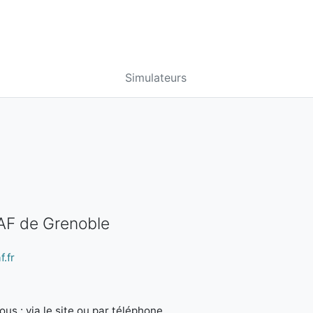
Simulateurs
CAF de Grenoble
.fr
us : via le site ou par téléphone