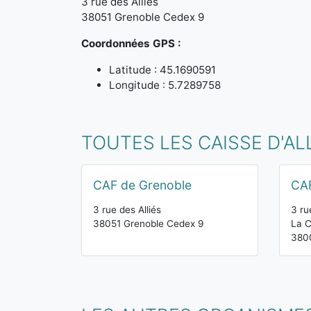
3 rue des Alliés
38051 Grenoble Cedex 9
Coordonnées GPS :
Latitude : 45.1690591
Longitude : 5.7289758
TOUTES LES CAISSE D'AL
CAF de Grenoble
CAF
3 rue des Alliés
3 ru
38051 Grenoble Cedex 9
La C
380