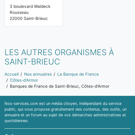
3 boulevard Waldeck
Rousseau
22000 Saint-Brieuc
LES AUTRES ORGANISMES À
SAINT-BRIEUC
Vous êtes ici:
Accueil
Nos annuaires
La Banque de France
Côtes-d'Armor
Banques de France de Saint-Brieuc, Côtes-d'Armor
Nos-services.com est un média citoyen, indépendant du service
public, qui vous propose gratuitement des contenus, des outils, un
annuaire et un forum au sujet de vos démarches administratives et
quotidiennes.