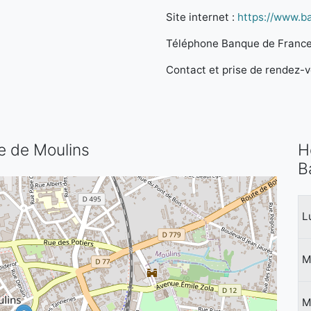
Site internet :
https://www.b
Téléphone Banque de France
Contact et prise de rendez-vo
ce de Moulins
H
B
L
M
M