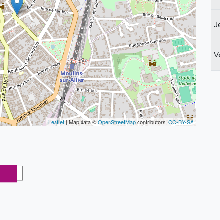
J
V
Leaflet
| Map data ©
OpenStreetMap
contributors,
CC-BY-SA