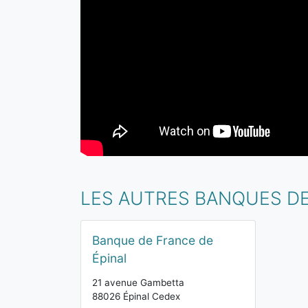
LES AUTRES BANQUES D
Banque de France de
Épinal
21 avenue Gambetta
88026 Épinal Cedex