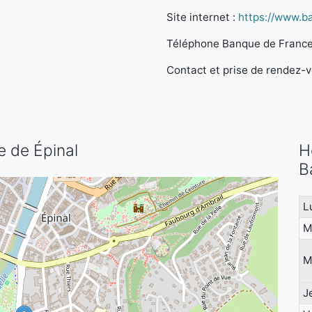
Site internet :
https://www.b
Téléphone Banque de France
Contact et prise de rendez-vo
e de Épinal
H
B
L
M
M
J