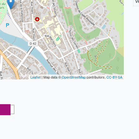
V
Leaflet
| Map data ©
OpenStreetMap
contributors,
CC-BY-SA