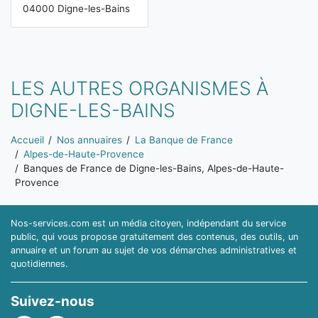
04000 Digne-les-Bains
LES AUTRES ORGANISMES À
DIGNE-LES-BAINS
Vous êtes ici:
Accueil
Nos annuaires
La Banque de France
Alpes-de-Haute-Provence
Banques de France de Digne-les-Bains, Alpes-de-Haute-
Provence
Nos-services.com est un média citoyen, indépendant du service
public, qui vous propose gratuitement des contenus, des outils, un
annuaire et un forum au sujet de vos démarches administratives et
quotidiennes.
Suivez-nous