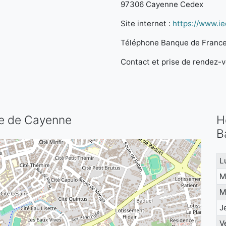
97306 Cayenne Cedex
Site internet :
https://www.i
Téléphone Banque de France
Contact et prise de rendez-vo
ce de Cayenne
H
B
L
M
M
J
V