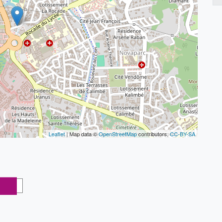
Leaflet
| Map data ©
OpenStreetMap
contributors,
CC-BY-SA