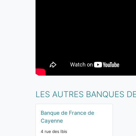
LES AUTRES BANQUES D
Banque de France de
Cayenne
4 rue des Ibis