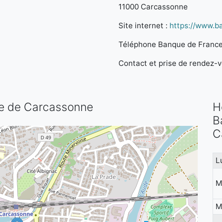
11000 Carcassonne
Site internet :
https://www.b
Téléphone Banque de France
Contact et prise de rendez-vo
nce de Carcassonne
H
B
C
L
M
M