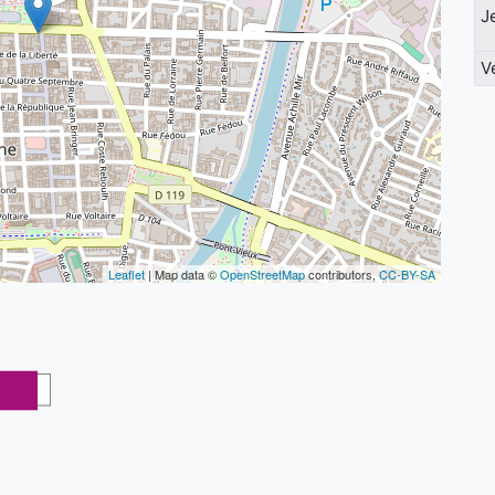
J
V
Leaflet
| Map data ©
OpenStreetMap
contributors,
CC-BY-SA