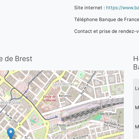
Site internet :
https://www.b
Téléphone Banque de France
Contact et prise de rendez-vo
e de Brest
H
B
L
M
M