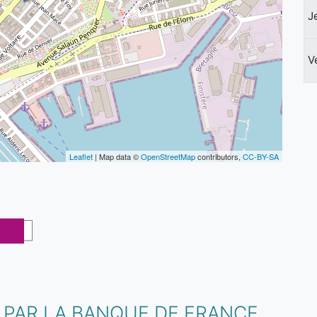
J
V
Leaflet
| Map data ©
OpenStreetMap
contributors,
CC-BY-SA
 PAR LA BANQUE DE FRANCE