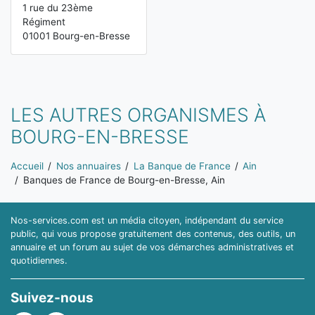
1 rue du 23ème
Régiment
01001 Bourg-en-Bresse
LES AUTRES ORGANISMES À
BOURG-EN-BRESSE
Vous êtes ici:
Accueil
Nos annuaires
La Banque de France
Ain
Banques de France de Bourg-en-Bresse, Ain
Nos-services.com est un média citoyen, indépendant du service
public, qui vous propose gratuitement des contenus, des outils, un
annuaire et un forum au sujet de vos démarches administratives et
quotidiennes.
Suivez-nous