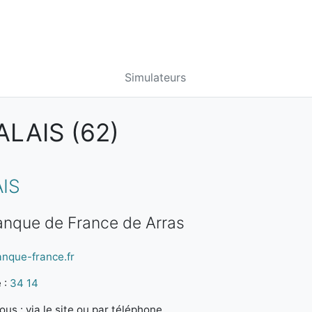
Simulateurs
LAIS (62)
IS
Banque de France de Arras
anque-france.fr
 :
34 14
us : via le site ou par téléphone