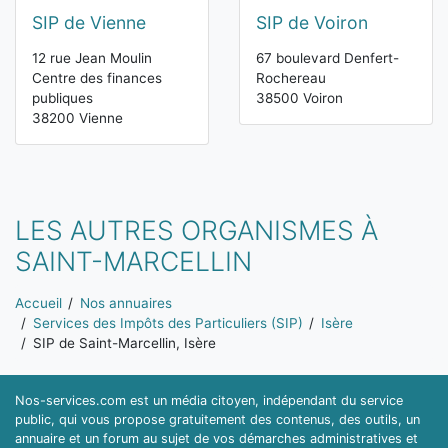
SIP de Vienne
SIP de Voiron
12 rue Jean Moulin
67 boulevard Denfert-
Centre des finances
Rochereau
publiques
38500 Voiron
38200 Vienne
LES AUTRES ORGANISMES À
SAINT-MARCELLIN
Vous êtes ici:
Accueil
Nos annuaires
Services des Impôts des Particuliers (SIP)
Isère
SIP de Saint-Marcellin, Isère
Nos-services.com est un média citoyen, indépendant du service
public, qui vous propose gratuitement des contenus, des outils, un
annuaire et un forum au sujet de vos démarches administratives et