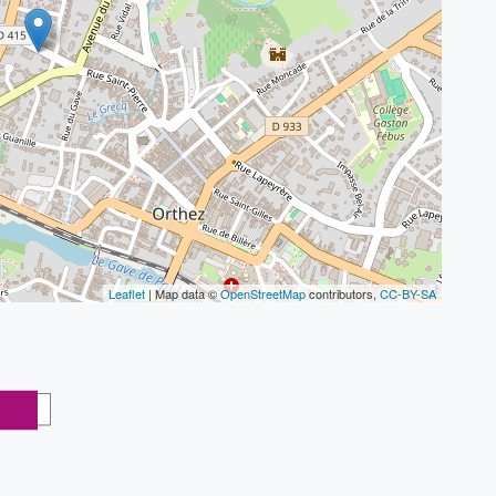
Leaflet
| Map data ©
OpenStreetMap
contributors,
CC-BY-SA