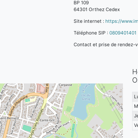
BP 109
64301 Orthez Cedex
Site internet :
https://www.im
Téléphone SIP :
0809401401
Contact et prise de rendez-vo
H
O
L
M
J
V