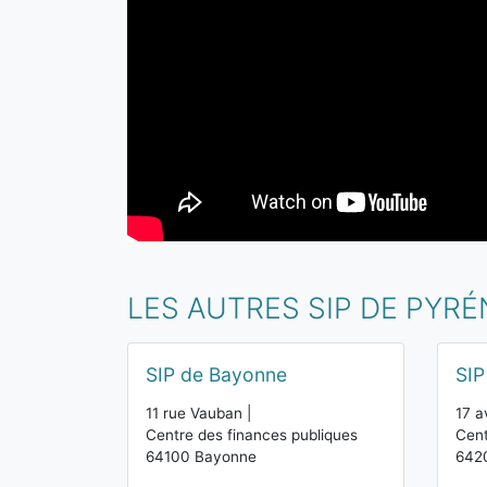
LES AUTRES SIP DE PYR
SIP de Bayonne
SIP
11 rue Vauban |
17 a
Centre des finances publiques
Cent
64100 Bayonne
6420