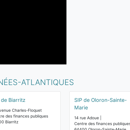
ÉNÉES-ATLANTIQUES
 de Biarritz
SIP de Oloron-Sainte-
Marie
venue Charles-Floquet
re des finances publiques
14 rue Adoue |
0 Biarritz
Centre des finances publique
64400 Oloron-Sainte-Marie