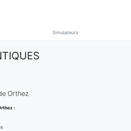
Simulateurs
NTIQUES
de Orthez
rthez :
es