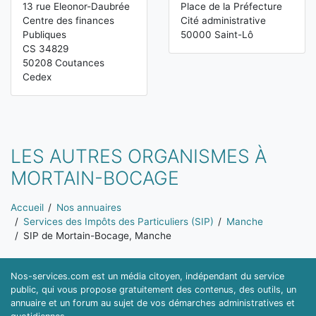
13 rue Eleonor-Daubrée
Place de la Préfecture
Centre des finances
Cité administrative
Publiques
50000 Saint-Lô
CS 34829
50208 Coutances
Cedex
LES AUTRES ORGANISMES À
MORTAIN-BOCAGE
Vous êtes ici:
Accueil
Nos annuaires
Services des Impôts des Particuliers (SIP)
Manche
SIP de Mortain-Bocage, Manche
Nos-services.com est un média citoyen, indépendant du service
public, qui vous propose gratuitement des contenus, des outils, un
annuaire et un forum au sujet de vos démarches administratives et