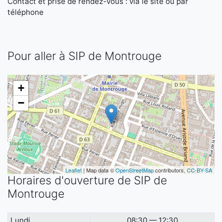
Contact et prise de rendez-vous : via le site ou par
téléphone
Pour aller à SIP de Montrouge
+
−
Leaflet
| Map data ©
OpenStreetMap
contributors,
CC-BY-SA
Horaires d'ouverture de SIP de
Montrouge
Lundi
08:30 — 12:30