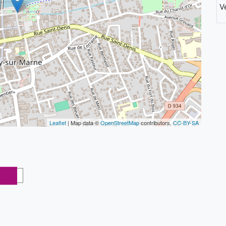
V
Leaflet
| Map data ©
OpenStreetMap
contributors,
CC-BY-SA