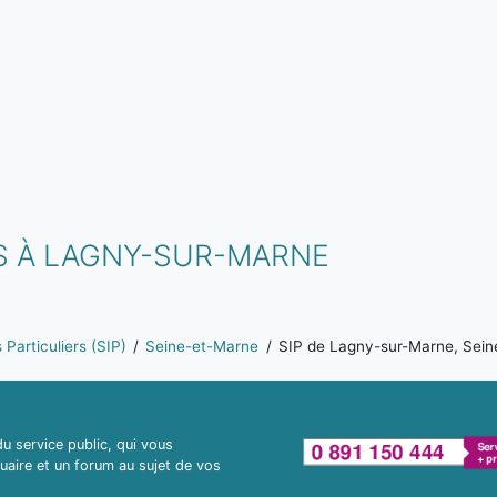
S À LAGNY-SUR-MARNE
Particuliers (SIP)
Seine-et-Marne
SIP de Lagny-sur-Marne, Sei
 service public, qui vous
uaire et un forum au sujet de vos