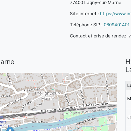
77400 Lagny-sur-Marne
Site internet :
https://www.im
Téléphone SIP :
0809401401
Contact et prise de rendez-vo
Marne
H
L
L
M
J