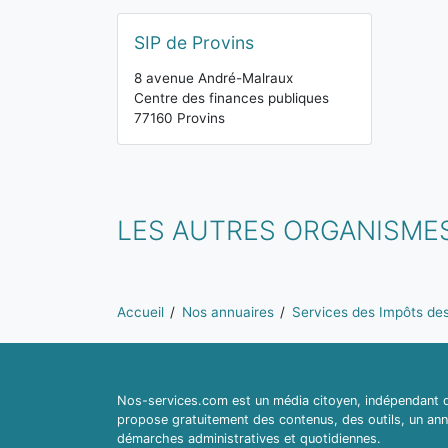
SIP de Provins
8 avenue André-Malraux
Centre des finances publiques
77160 Provins
LES AUTRES ORGANISME
Vous êtes ici:
Accueil
Nos annuaires
Services des Impôts des 
Nos-services.com est un média citoyen, indépendant du
propose gratuitement des contenus, des outils, un ann
démarches administratives et quotidiennes.