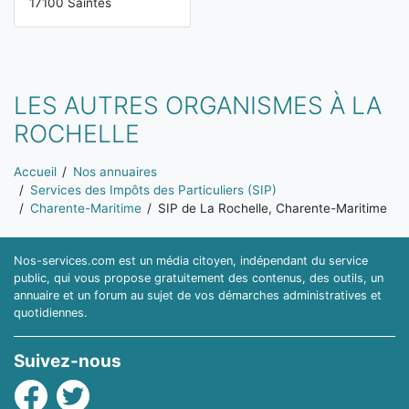
17100 Saintes
LES AUTRES ORGANISMES À LA
ROCHELLE
Vous êtes ici:
Accueil
Nos annuaires
Services des Impôts des Particuliers (SIP)
Charente-Maritime
SIP de La Rochelle, Charente-Maritime
Nos-services.com est un média citoyen, indépendant du service
public, qui vous propose gratuitement des contenus, des outils, un
annuaire et un forum au sujet de vos démarches administratives et
quotidiennes.
Suivez-nous
Facebook
Twitter