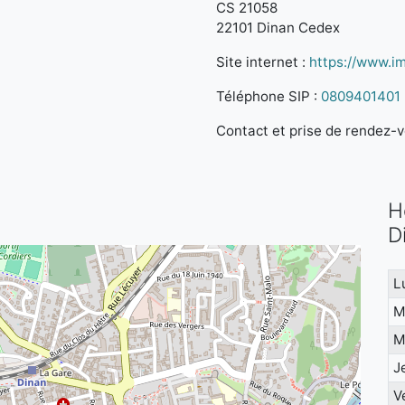
CS 21058
22101 Dinan Cedex
Site internet :
https://www.im
Téléphone SIP :
0809401401
Contact et prise de rendez-vo
H
D
L
M
M
J
V