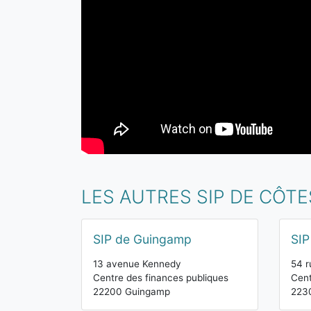
LES AUTRES SIP DE CÔT
SIP de Guingamp
SIP
13 avenue Kennedy
54 r
Centre des finances publiques
Cent
22200 Guingamp
223