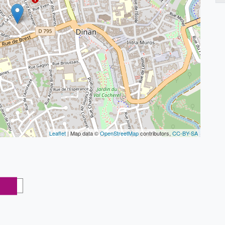
Leaflet
| Map data ©
OpenStreetMap
contributors,
CC-BY-SA