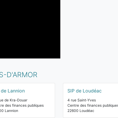
ES-D'ARMOR
 de Lannion
SIP de Loudéac
ue de Kra-Douar
4 rue Saint-Yves
re des finances publiques
Centre des finances publique
00 Lannion
22600 Loudéac