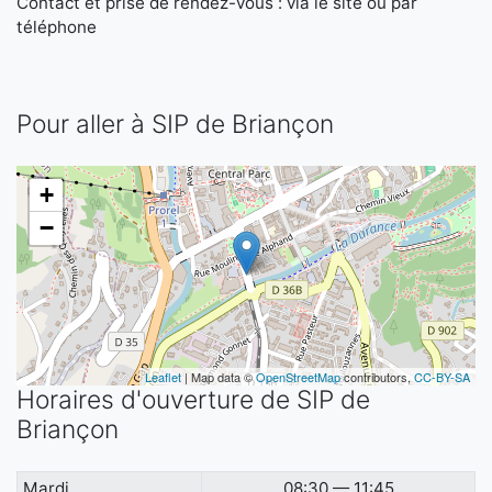
Contact et prise de rendez-vous : via le site ou par
téléphone
Pour aller à SIP de Briançon
+
−
Leaflet
| Map data ©
OpenStreetMap
contributors,
CC-BY-SA
Horaires d'ouverture de SIP de
Briançon
Mardi
08:30 — 11:45