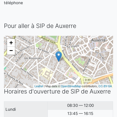
téléphone
Pour aller à SIP de Auxerre
+
−
Leaflet
| Map data ©
OpenStreetMap
contributors,
CC-BY-SA
Horaires d'ouverture de SIP de Auxerre
08:30 — 12:00
Lundi
13:45 — 16:15