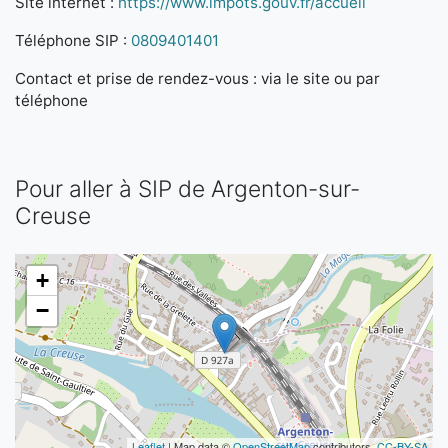
Site internet :
https://www.impots.gouv.fr/accueil
Téléphone SIP :
0809401401
Contact et prise de rendez-vous : via le site ou par
téléphone
Pour aller à SIP de Argenton-sur-
Creuse
+
−
Leaflet
| Map data ©
OpenStreetMap
contributors,
CC-BY-SA