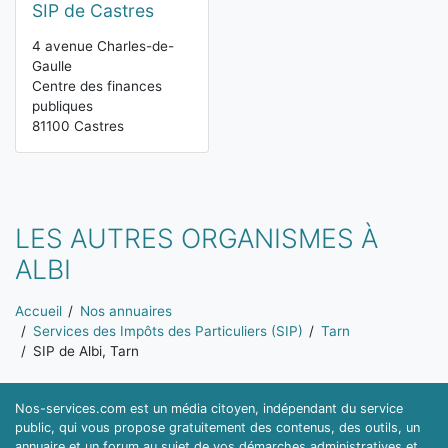
SIP de Castres
4 avenue Charles-de-
Gaulle
Centre des finances
publiques
81100 Castres
LES AUTRES ORGANISMES À
ALBI
Vous êtes ici:
Accueil
Nos annuaires
Services des Impôts des Particuliers (SIP)
Tarn
SIP de Albi, Tarn
Nos-services.com est un média citoyen, indépendant du service
public, qui vous propose gratuitement des contenus, des outils, un
annuaire et un forum au sujet de vos démarches administratives et