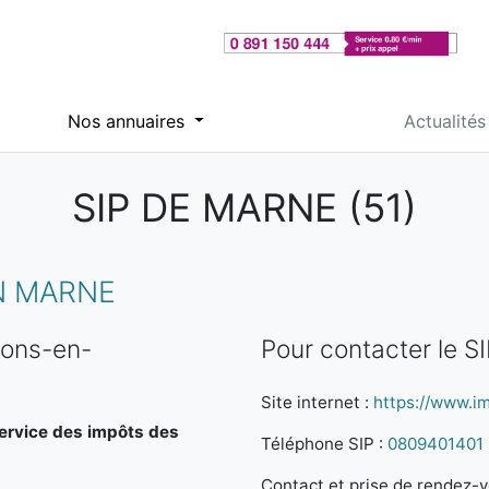
Nos annuaires
Actualités
SIP DE MARNE (51)
N MARNE
lons-en-
Pour contacter le 
Site internet :
https://www.im
Service des impôts des
Téléphone SIP :
0809401401
Contact et prise de rendez-vo