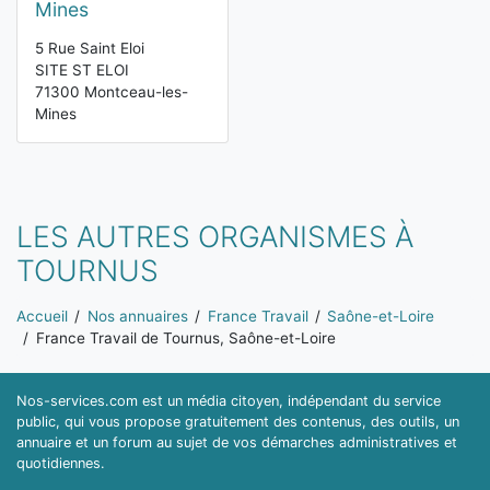
Mines
5 Rue Saint Eloi
SITE ST ELOI
71300 Montceau-les-
Mines
LES AUTRES ORGANISMES À
TOURNUS
Vous êtes ici:
Accueil
Nos annuaires
France Travail
Saône-et-Loire
France Travail de Tournus, Saône-et-Loire
Nos-services.com est un média citoyen, indépendant du service
public, qui vous propose gratuitement des contenus, des outils, un
annuaire et un forum au sujet de vos démarches administratives et
quotidiennes.