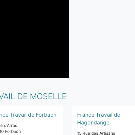
VAIL DE MOSELLE
nce Travail de Forbach
France Travail de
Hagondange
e d'Arras
00 Forbach
15 Rue des Artisans