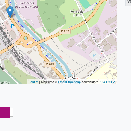
V
Leaflet
| Map data ©
OpenStreetMap
contributors,
CC-BY-SA