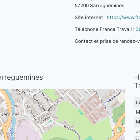
57200 Sarreguemines
Site internet :
https://www.fra
Téléphone France Travail :
3
Contact et prise de rendez-vo
Sarreguemines
H
T
L
M
M
J