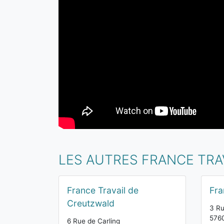
LES AUTRES FRANCE TRA
France Travail de
Fra
Creutzwald
3 Ru
576
6 Rue de Carling