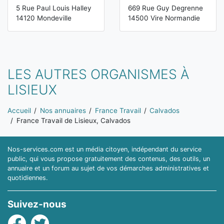
5 Rue Paul Louis Halley
669 Rue Guy Degrenne
14120 Mondeville
14500 Vire Normandie
LES AUTRES ORGANISMES À
LISIEUX
Vous êtes ici:
Accueil
Nos annuaires
France Travail
Calvados
France Travail de Lisieux, Calvados
Nos-services.com est un média citoyen, indépendant du service
public, qui vous propose gratuitement des contenus, des outils, un
annuaire et un forum au sujet de vos démarches administratives et
quotidiennes.
Suivez-nous
Facebook
Twitter