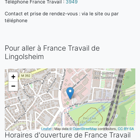
Téléphone France Travail :
3949
Contact et prise de rendez-vous : via le site ou par
téléphone
Pour aller à France Travail de
Lingolsheim
+
−
Leaflet
| Map data ©
OpenStreetMap
contributors,
CC-BY-SA
Horaires d'ouverture de France Travail