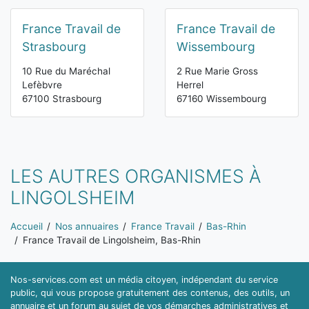
France Travail de
France Travail de
Strasbourg
Wissembourg
10 Rue du Maréchal
2 Rue Marie Gross
Lefèbvre
Herrel
67100 Strasbourg
67160 Wissembourg
LES AUTRES ORGANISMES À
LINGOLSHEIM
Vous êtes ici:
Accueil
Nos annuaires
France Travail
Bas-Rhin
France Travail de Lingolsheim, Bas-Rhin
Nos-services.com est un média citoyen, indépendant du service
public, qui vous propose gratuitement des contenus, des outils, un
annuaire et un forum au sujet de vos démarches administratives et