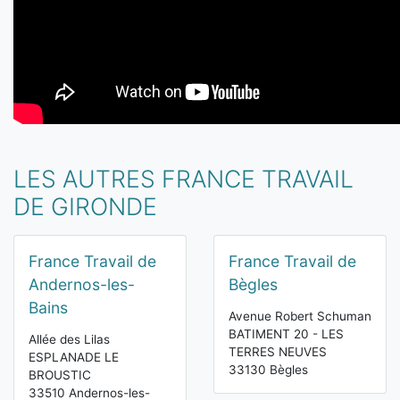
LES AUTRES FRANCE TRAVAIL
DE GIRONDE
France Travail de
France Travail de
Andernos-les-
Bègles
Bains
Avenue Robert Schuman
BATIMENT 20 - LES
Allée des Lilas
TERRES NEUVES
ESPLANADE LE
33130 Bègles
BROUSTIC
33510 Andernos-les-