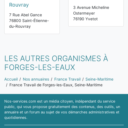
Rouvray
3 Avenue Micheline
Ostermeyer
7 Rue Abel Gance
76190 Yvetot
76800 Saint-Étienne-
du-Rouvray
LES AUTRES ORGANISMES À
FORGES-LES-EAUX
Vous êtes ici:
Accueil
Nos annuaires
France Travail
Seine-Maritime
France Travail de Forges-les-Eaux, Seine-Maritime
Nos-services.com est un média citoyen, indépendant du service
public, qui vous propose gratuitement des contenus, des outils, un
annuaire et un forum au sujet de vos démarches administratives et
quotidiennes.