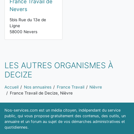
France Travail de
Nevers
5bis Rue du 13e de
Ligne
58000 Nevers
LES AUTRES ORGANISMES À
DECIZE
Vous êtes ici:
Accueil
Nos annuaires
France Travail
Nièvre
France Travail de Decize, Nièvre
Nos-services.com est un média citoyen, indépendant du service
public, qui vous propose gratuitement des contenus, des outils, un
annuaire et un forum au sujet de vos démarches administratives et
quotidiennes.