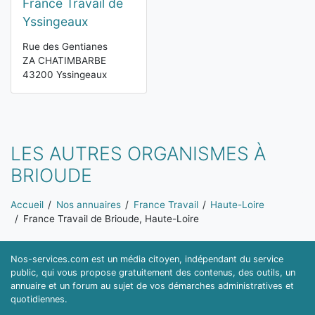
France Travail de
Yssingeaux
Rue des Gentianes
ZA CHATIMBARBE
43200 Yssingeaux
LES AUTRES ORGANISMES À
BRIOUDE
Vous êtes ici:
Accueil
Nos annuaires
France Travail
Haute-Loire
France Travail de Brioude, Haute-Loire
Nos-services.com est un média citoyen, indépendant du service
public, qui vous propose gratuitement des contenus, des outils, un
annuaire et un forum au sujet de vos démarches administratives et
quotidiennes.