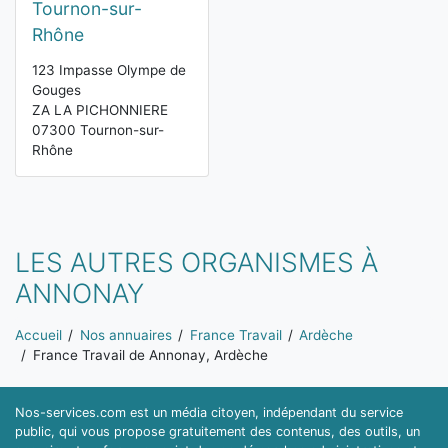
Tournon-sur-
Rhône
123 Impasse Olympe de
Gouges
ZA LA PICHONNIERE
07300 Tournon-sur-
Rhône
LES AUTRES ORGANISMES À
ANNONAY
Vous êtes ici:
Accueil
Nos annuaires
France Travail
Ardèche
France Travail de Annonay, Ardèche
Nos-services.com est un média citoyen, indépendant du service
public, qui vous propose gratuitement des contenus, des outils, un