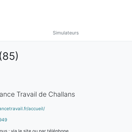
Simulateurs
(85)
rance Travail de Challans
ncetravail.fr/accueil/
949
us : via le site ou par téléphone