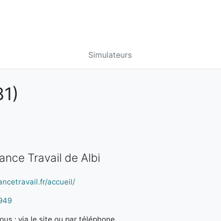
Simulateurs
1)
ance Travail de Albi
ncetravail.fr/accueil/
949
us : via le site ou par téléphone