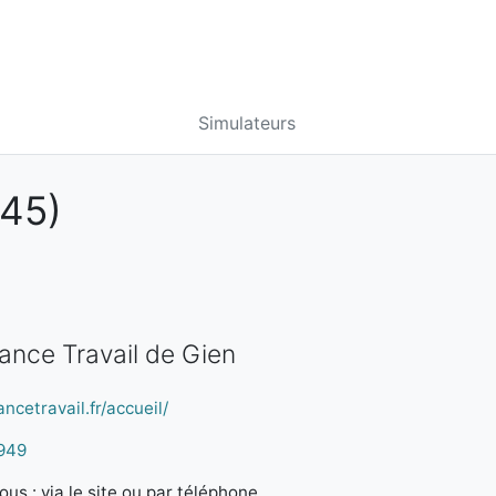
Simulateurs
45)
rance Travail de Gien
ncetravail.fr/accueil/
949
us : via le site ou par téléphone