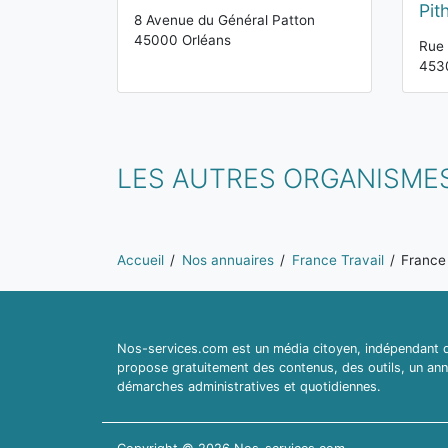
Pit
8 Avenue du Général Patton
45000 Orléans
Rue
4530
LES AUTRES ORGANISMES
Vous êtes ici:
Accueil
Nos annuaires
France Travail
France 
Nos-services.com est un média citoyen, indépendant du
propose gratuitement des contenus, des outils, un ann
démarches administratives et quotidiennes.