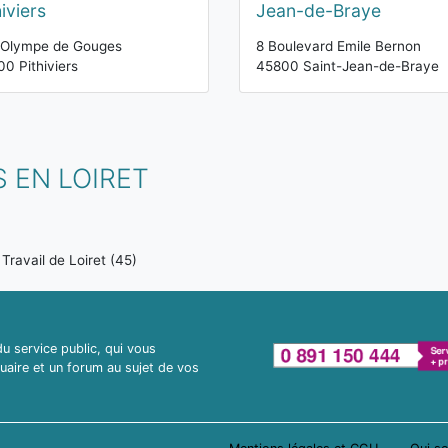
hiviers
Jean-de-Braye
 Olympe de Gouges
8 Boulevard Emile Bernon
0 Pithiviers
45800 Saint-Jean-de-Braye
 EN LOIRET
Travail de Loiret (45)
 service public, qui vous
uaire et un forum au sujet de vos