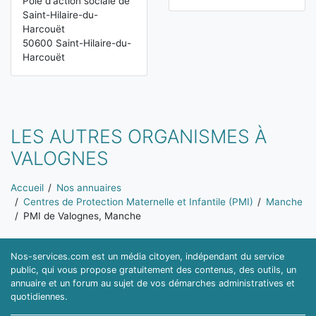
Pôle d'action sociale de
Saint-Hilaire-du-
Harcouët
50600 Saint-Hilaire-du-
Harcouët
LES AUTRES ORGANISMES À
VALOGNES
Vous êtes ici:
Accueil
Nos annuaires
Centres de Protection Maternelle et Infantile (PMI)
Manche
PMI de Valognes, Manche
Nos-services.com est un média citoyen, indépendant du service
public, qui vous propose gratuitement des contenus, des outils, un
annuaire et un forum au sujet de vos démarches administratives et
quotidiennes.